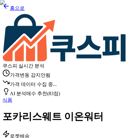
홈으로
쿠스피 실시간 분석
가격변동 감지안됨
가격 데이터 수집 중...
AI 분석
매수 추천
(
83
점)
식품
포카리스웨트 이온워터
로켓배송