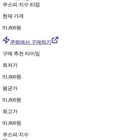
쿠스피 지수
83
점
현재 가격
91,800원
쿠팡에서 구매하기
구매 추천 타이밍
최저가
91,800
원
평균가
91,800
원
최고가
91,800
원
쿠스피 지수