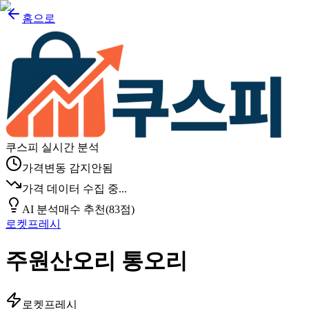
홈으로
쿠스피 실시간 분석
가격변동 감지안됨
가격 데이터 수집 중...
AI 분석
매수 추천
(
83
점)
로켓프레시
주원산오리 통오리
로켓프레시