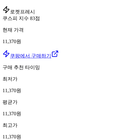
로켓프레시
쿠스피 지수
83
점
현재 가격
11,370원
쿠팡에서 구매하기
구매 추천 타이밍
최저가
11,370
원
평균가
11,370
원
최고가
11,370
원