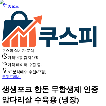
홈으로
쿠스피 실시간 분석
가격변동 감지안됨
가격 데이터 수집 중...
AI 분석
매수 추천
(
83
점)
로켓프레시
생생포크 한돈 무항생제 인증
앞다리살 수육용 (냉장)