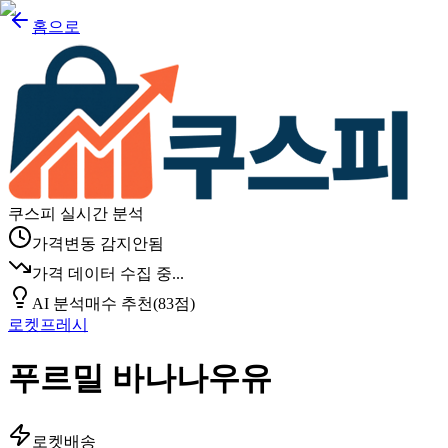
홈으로
쿠스피 실시간 분석
가격변동 감지안됨
가격 데이터 수집 중...
AI 분석
매수 추천
(
83
점)
로켓프레시
푸르밀 바나나우유
로켓배송