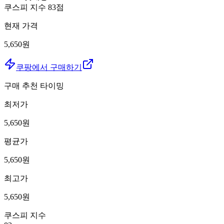
쿠스피 지수
83
점
현재 가격
5,650원
쿠팡에서 구매하기
구매 추천 타이밍
최저가
5,650
원
평균가
5,650
원
최고가
5,650
원
쿠스피 지수