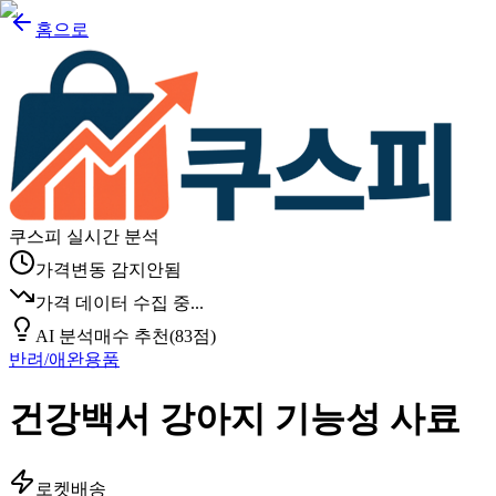
홈으로
쿠스피 실시간 분석
가격변동 감지안됨
가격 데이터 수집 중...
AI 분석
매수 추천
(
83
점)
반려/애완용품
건강백서 강아지 기능성 사료
로켓배송