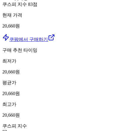
쿠스피 지수
83
점
현재 가격
20,660원
쿠팡에서 구매하기
구매 추천 타이밍
최저가
20,660
원
평균가
20,660
원
최고가
20,660
원
쿠스피 지수