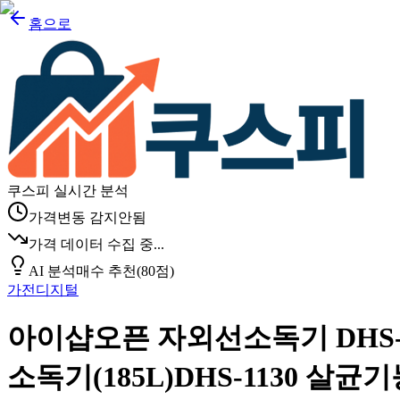
홈으로
쿠스피 실시간 분석
가격변동 감지안됨
가격 데이터 수집 중...
AI 분석
매수 추천
(
80
점)
가전디지털
아이샵오픈 자외선소독기 DHS-1
소독기(185L)DHS-1130 살