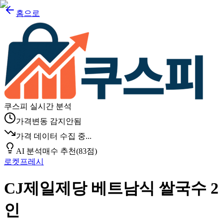
홈으로
쿠스피 실시간 분석
가격변동 감지안됨
가격 데이터 수집 중...
AI 분석
매수 추천
(
83
점)
로켓프레시
CJ제일제당 베트남식 쌀국수 2
인