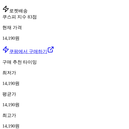
로켓배송
쿠스피 지수
83
점
현재 가격
14,190원
쿠팡에서 구매하기
구매 추천 타이밍
최저가
14,190
원
평균가
14,190
원
최고가
14,190
원