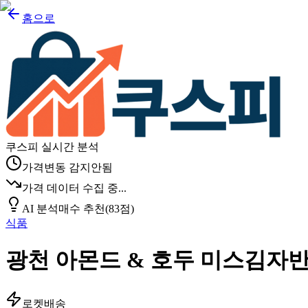
홈으로
쿠스피 실시간 분석
가격변동 감지안됨
가격 데이터 수집 중...
AI 분석
매수 추천
(
83
점)
식품
광천 아몬드 & 호두 미스김자
로켓배송