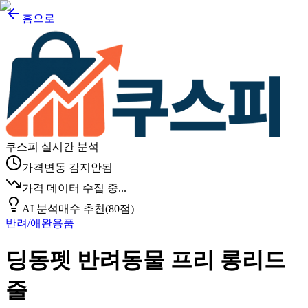
홈으로
쿠스피 실시간 분석
가격변동 감지안됨
가격 데이터 수집 중...
AI 분석
매수 추천
(
80
점)
반려/애완용품
딩동펫 반려동물 프리 롱리드
줄