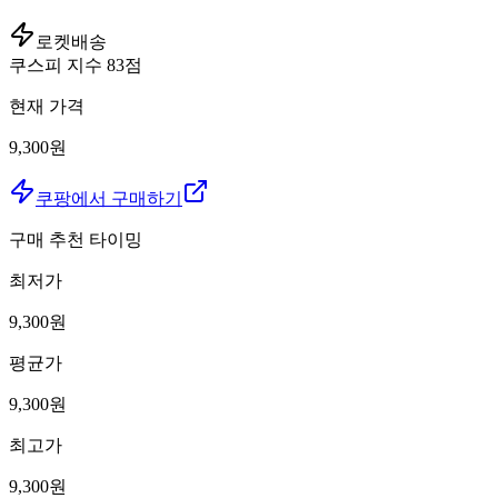
로켓배송
쿠스피 지수
83
점
현재 가격
9,300원
쿠팡에서 구매하기
구매 추천 타이밍
최저가
9,300
원
평균가
9,300
원
최고가
9,300
원