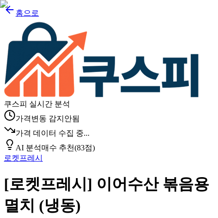
홈으로
쿠스피 실시간 분석
가격변동 감지안됨
가격 데이터 수집 중...
AI 분석
매수 추천
(
83
점)
로켓프레시
[로켓프레시] 이어수산 볶음용
멸치 (냉동)