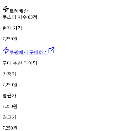
로켓배송
쿠스피 지수
83
점
현재 가격
7,250원
쿠팡에서 구매하기
구매 추천 타이밍
최저가
7,250
원
평균가
7,250
원
최고가
7,250
원