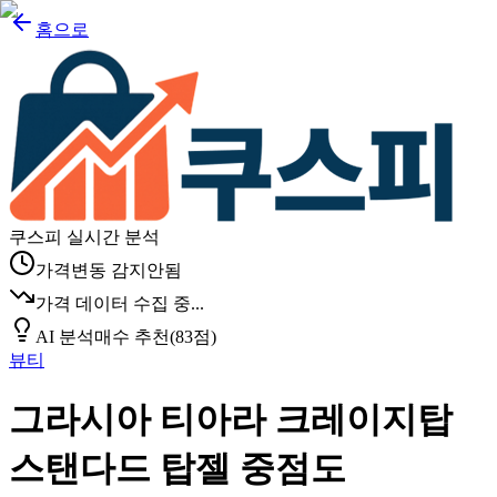
홈으로
쿠스피 실시간 분석
가격변동 감지안됨
가격 데이터 수집 중...
AI 분석
매수 추천
(
83
점)
뷰티
그라시아 티아라 크레이지탑
스탠다드 탑젤 중점도