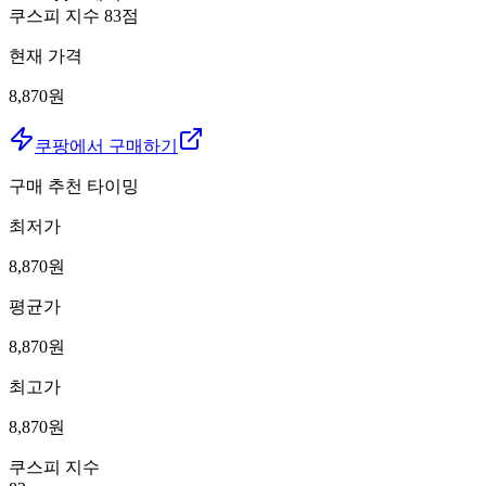
쿠스피 지수
83
점
현재 가격
8,870원
쿠팡에서 구매하기
구매 추천 타이밍
최저가
8,870
원
평균가
8,870
원
최고가
8,870
원
쿠스피 지수