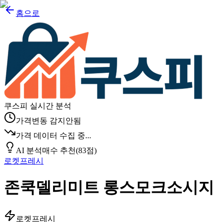
홈으로
쿠스피 실시간 분석
가격변동 감지안됨
가격 데이터 수집 중...
AI 분석
매수 추천
(
83
점)
로켓프레시
존쿡델리미트 롱스모크소시지
로켓프레시