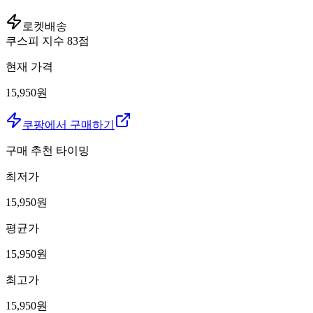
로켓배송
쿠스피 지수
83
점
현재 가격
15,950원
쿠팡에서 구매하기
구매 추천 타이밍
최저가
15,950
원
평균가
15,950
원
최고가
15,950
원