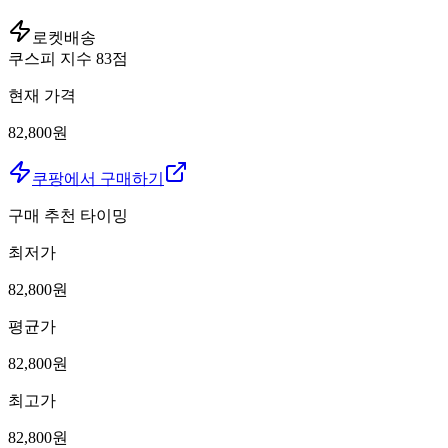
로켓배송
쿠스피 지수
83
점
현재 가격
82,800원
쿠팡에서 구매하기
구매 추천 타이밍
최저가
82,800
원
평균가
82,800
원
최고가
82,800
원