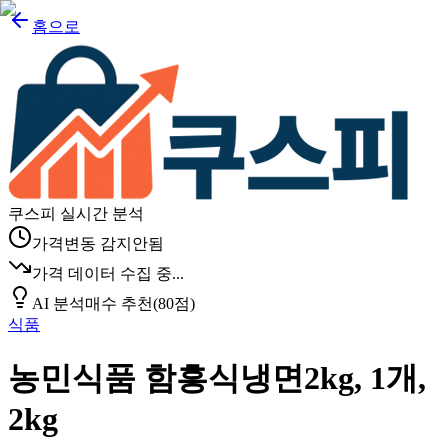
홈으로
쿠스피 실시간 분석
가격변동 감지안됨
가격 데이터 수집 중...
AI 분석
매수 추천
(
80
점)
식품
농민식품 함흥식냉면2kg, 1개,
2kg