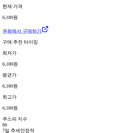
현재 가격
6,180원
쿠팡에서 구매하기
구매 추천 타이밍
최저가
6,180
원
평균가
6,180
원
최고가
6,180
원
쿠스피 지수
80
7일 추세
안정적