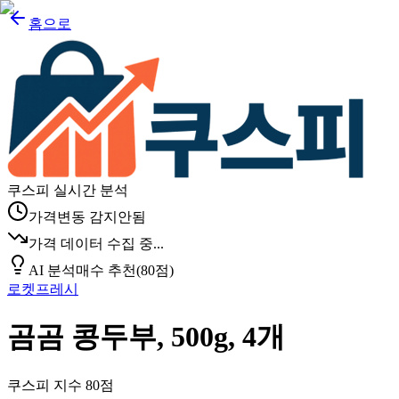
홈으로
쿠스피 실시간 분석
가격변동 감지안됨
가격 데이터 수집 중...
AI 분석
매수 추천
(
80
점)
로켓프레시
곰곰 콩두부, 500g, 4개
쿠스피 지수
80
점