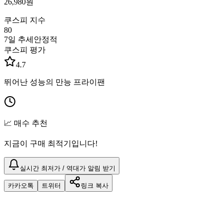
26,980
원
쿠스피 지수
80
7일 추세
안정적
쿠스피 평가
4.7
뛰어난 성능의 만능 프라이팬
📈 매수 추천
지금이 구매 최적기입니다!
실시간 최저가 / 역대가 알림 받기
카카오톡
트위터
링크 복사