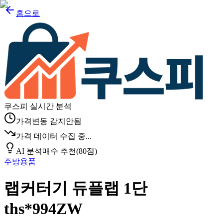
홈으로
쿠스피 실시간 분석
가격변동 감지안됨
가격 데이터 수집 중...
AI 분석
매수 추천
(
80
점)
주방용품
랩커터기 듀플랩 1단
ths*994ZW