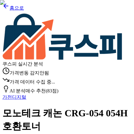
홈으로
쿠스피 실시간 분석
가격변동 감지안됨
가격 데이터 수집 중...
AI 분석
매수 추천
(
83
점)
가전디지털
모노테크 캐논 CRG-054 054H
호환토너