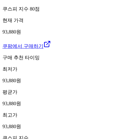
쿠스피 지수
80
점
현재 가격
93,880원
쿠팡에서 구매하기
구매 추천 타이밍
최저가
93,880
원
평균가
93,880
원
최고가
93,880
원
쿠스피 지수