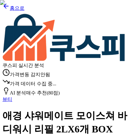
홈으로
쿠스피 실시간 분석
가격변동 감지안됨
가격 데이터 수집 중...
AI 분석
매수 추천
(
80
점)
뷰티
애경 샤워메이트 모이스쳐 바
디워시 리필 2LX6개 BOX