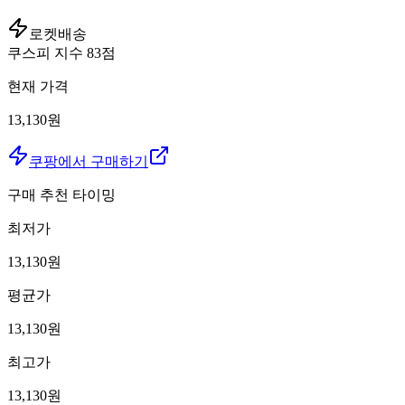
로켓배송
쿠스피 지수
83
점
현재 가격
13,130원
쿠팡에서 구매하기
구매 추천 타이밍
최저가
13,130
원
평균가
13,130
원
최고가
13,130
원