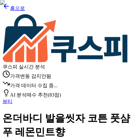
홈으로
쿠스피 실시간 분석
가격변동 감지안됨
가격 데이터 수집 중...
AI 분석
매수 추천
(
83
점)
뷰티
온더바디 발을씻자 코튼 풋샴
푸 레몬민트향