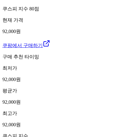
쿠스피 지수
80
점
현재 가격
92,000원
쿠팡에서 구매하기
구매 추천 타이밍
최저가
92,000
원
평균가
92,000
원
최고가
92,000
원
쿠스피 지수