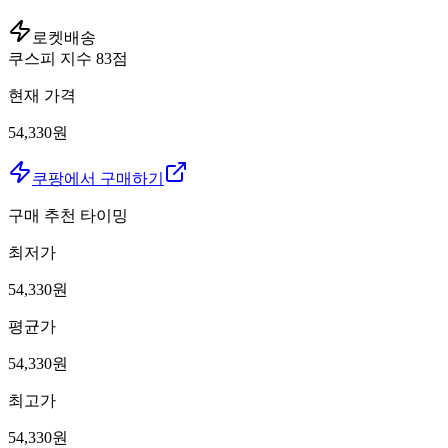
로켓배송
쿠스피 지수
83
점
현재 가격
54,330원
쿠팡에서 구매하기
구매 추천 타이밍
최저가
54,330
원
평균가
54,330
원
최고가
54,330
원