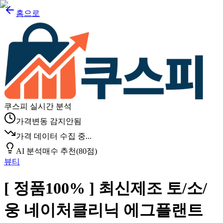
홈으로
쿠스피 실시간 분석
가격변동 감지안됨
가격 데이터 수집 중...
AI 분석
매수 추천
(
80
점)
뷰티
[ 정품100% ] 최신제조 토/소/
웅 네이처클리닉 에그플랜트