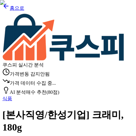
홈으로
쿠스피 실시간 분석
가격변동 감지안됨
가격 데이터 수집 중...
AI 분석
매수 추천
(
80
점)
식품
[본사직영/한성기업] 크래미,
180g