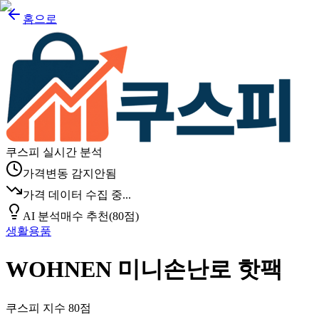
홈으로
쿠스피 실시간 분석
가격변동 감지안됨
가격 데이터 수집 중...
AI 분석
매수 추천
(
80
점)
생활용품
WOHNEN 미니손난로 핫팩
쿠스피 지수
80
점