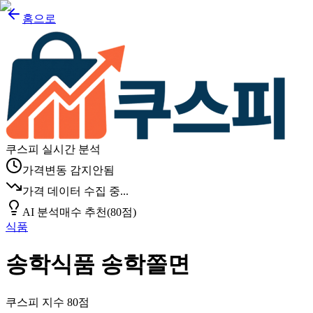
홈으로
쿠스피 실시간 분석
가격변동 감지안됨
가격 데이터 수집 중...
AI 분석
매수 추천
(
80
점)
식품
송학식품 송학쫄면
쿠스피 지수
80
점