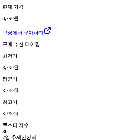
현재 가격
3,790원
쿠팡에서 구매하기
구매 추천 타이밍
최저가
3,790
원
평균가
3,790
원
최고가
3,790
원
쿠스피 지수
80
7일 추세
안정적