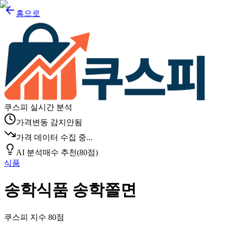
홈으로
쿠스피 실시간 분석
가격변동 감지안됨
가격 데이터 수집 중...
AI 분석
매수 추천
(
80
점)
식품
송학식품 송학쫄면
쿠스피 지수
80
점